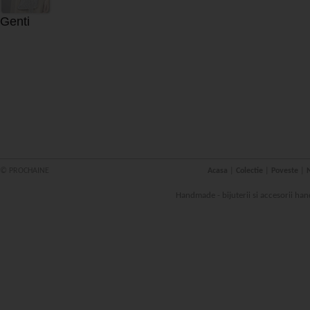
Genti
© PROCHAINE
Acasa
|
Colectie
|
Poveste
|
N
Handmade - bijuterii si accesorii han