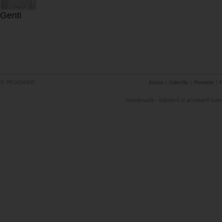
Genti
© PROCHAINE
Acasa
|
Colectie
|
Poveste
|
N
Handmade - bijuterii si accesorii han