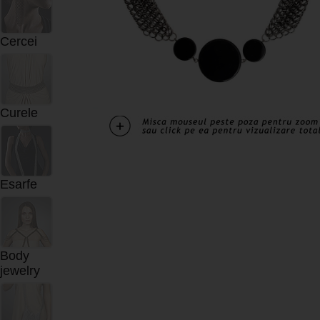
Cercei
Curele
Esarfe
Body
jewelry