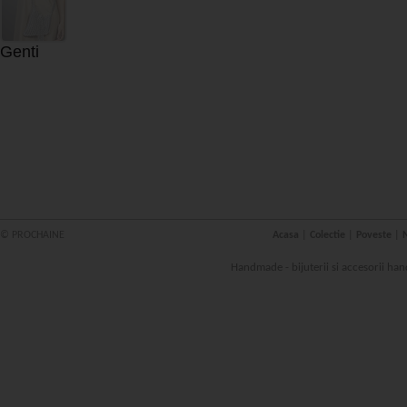
Genti
© PROCHAINE
Acasa
|
Colectie
|
Poveste
|
N
Handmade - bijuterii si accesorii han