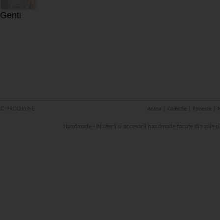
Genti
© PROCHAINE
Acasa
|
Colectie
|
Poveste
|
N
Handmade - bijuterii si accesorii handmade facute din zale s