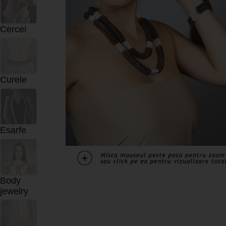
Cercei
Curele
Esarfe
Body
jewelry