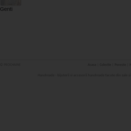
Genti
© PROCHAINE
Acasa
|
Colectie
|
Poveste
|
N
Handmade - bijuterii si accesorii handmade facute din zale s