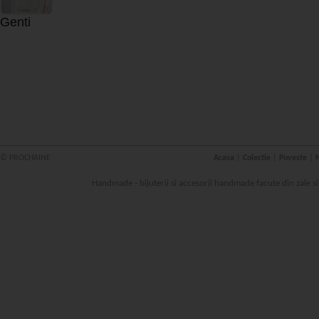
Genti
© PROCHAINE
Acasa
|
Colectie
|
Poveste
|
N
Handmade - bijuterii si accesorii handmade facute din zale s