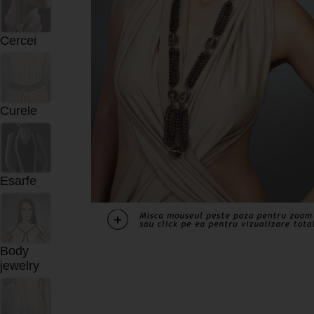
Cercei
Curele
Esarfe
Body
jewelry